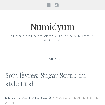
Facebook
Instagram
Aller
au
Numidyum
contenu
BLOG ÉCOLO ET VEGAN FRIENDLY MADE IN
ALGERIA
MENU
Soin lèvres: Sugar Scrub du
style Lush
BEAUTÉ AU NATUREL ✿
/ MARDI, FÉVRIER 6TH,
2018